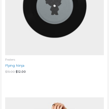
Posters
Flying Ninja
$
15.00
$
12.00
Add to cart