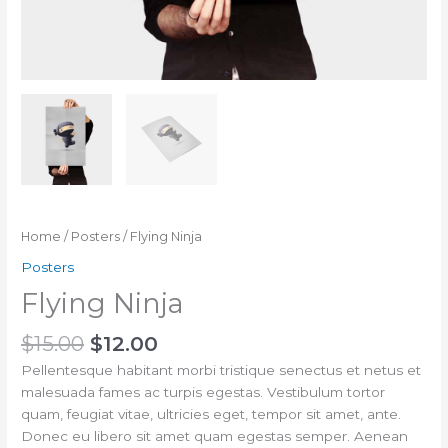
Home
/
Posters
/ Flying Ninja
Posters
Flying Ninja
$
15.00
$
12.00
Pellentesque habitant morbi tristique senectus et netus et
malesuada fames ac turpis egestas. Vestibulum tortor
quam, feugiat vitae, ultricies eget, tempor sit amet, ante.
Donec eu libero sit amet quam egestas semper. Aenean